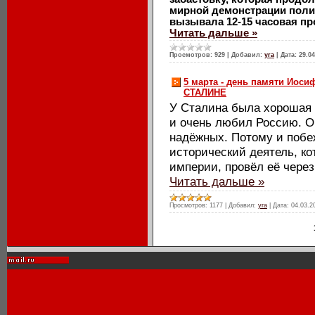
мирной демонстрации полиц
вызывала 12-15 часовая п
Читать дальше »
Просмотров:
929
|
Добавил:
yra
|
Дата:
29.04
5 марта - день памяти Иос
СТАЛИНЕ
У Сталина была хорошая 
и очень любил Россию. О
надёжных. Потому и поб
исторический деятель, ко
империи, провёл её через
Читать дальше »
Просмотров:
1177
|
Добавил:
yra
|
Дата:
04.03.2