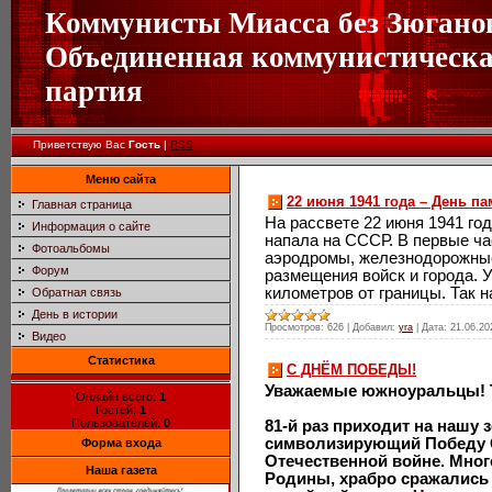
Коммунисты Миасса без Зюгано
Объединенная коммунистическ
партия
Приветствую Вас
Гость
|
RSS
Меню сайта
22 июня 1941 года – День па
Главная страница
На рассвете 22 июня 1941 го
Информация о сайте
напала на СССР. В первые ч
Фотоальбомы
аэродромы, железнодорожные
Форум
размещения войск и города. 
километров от границы. Так 
Обратная связь
День в истории
Просмотров:
626
|
Добавил:
yra
|
Дата:
21.06.20
Видео
Статистика
С ДНЁМ ПОБЕДЫ!
Уважаемые южноуральцы! 
Онлайн всего:
1
Гостей:
1
Пользователей:
0
81-й раз приходит на нашу
символизирующий Победу С
Форма входа
Отечественной войне. Мно
Наша газета
Родины, храбро сражались 