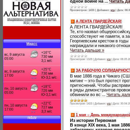
одной войне на
...
Читать д
Просмотров:
1433
|
Добавил:
yra
|
Дата:
08.
А ЛЕНТА ГВАРДЕЙСКАЯ!
А ЛЕНТА ГВАРДЕЙСКАЯ!
Те, кто назвал общероссийск
способствуют не памяти, а з
Георгиевским крестом в годы
Миасс
награждали и никакого отнош
Читать дальше »
Просмотров:
1326
|
Добавил:
yra
|
Дата:
08.05.2
ЗА РАБОЧУЮ СОЛИДАРНОСТ
В мае 1886 года в Чикаго (С
митинг – это был протест про
притеснений. Чтобы расправ
в ряды демонстрантов провок
обвинили во вс
...
Читать дал
Просмотров:
1423
|
Добавил:
yra
|
Дата:
30.04.2
1 мая – День международно
Из истории Первомая
В конце XIX века, 1 мая 18
забастовку, которая продо